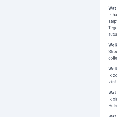
Wat
Ik ha
stapt
Tege
auto
Wel
Stre
coll
Welk
Ik z
zijn!
Wat 
Ik g
Hela
Wat 