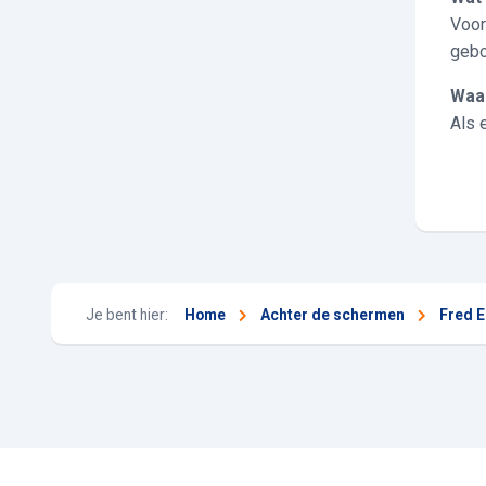
Voor
geb
Wa
Als 
Je bent hier:
Home
Achter de schermen
Fred E