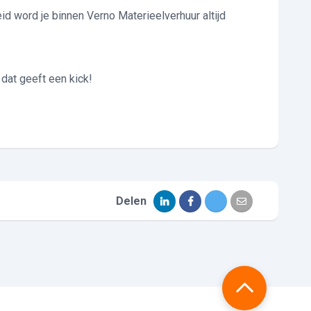
d word je binnen Verno Materieelverhuur altijd
or wakker maken?
 dat geeft een kick!
Delen