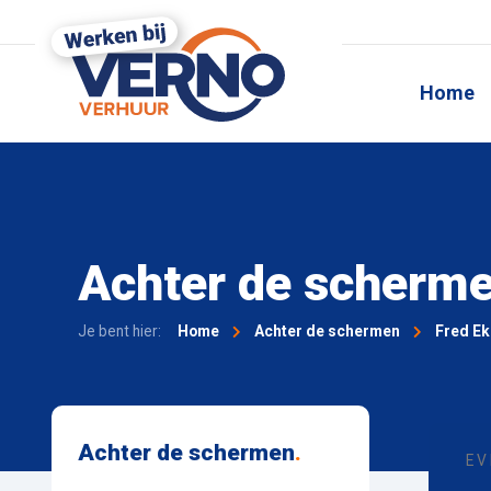
Home
Achter de scherm
Je bent hier:
Home
Achter de schermen
Fred Ek
Achter de schermen
.
EV