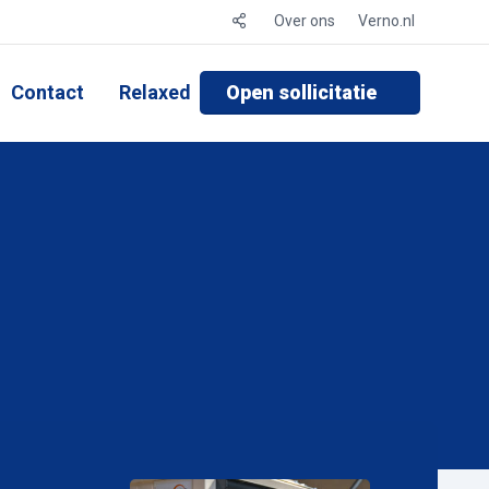
Over ons
Verno.nl
Contact
Relaxed
Open sollicitatie