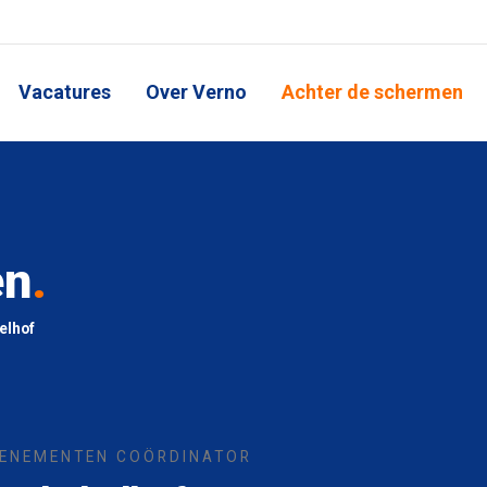
Vacatures
Over Verno
Achter de schermen
en
.
elhof
ENEMENTEN COÖRDINATOR