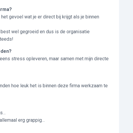
nu naar de firma?
het gevoel wat je er direct bij krijgt als je binnen
n best wel gegroeid en dus is de organisatie
steeds!
eden?
eens stress opleveren, maar samen met mijn directe
inden hoe leuk het is binnen deze firma werkzaam te
?
as…
 allemaal erg grappig…