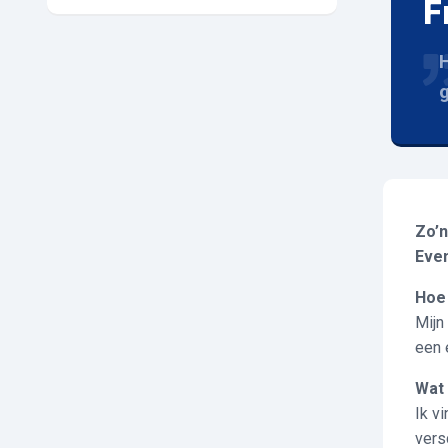
F
H
g
Zo’n
Even
Hoe 
Mijn
een 
W
Ik v
vers