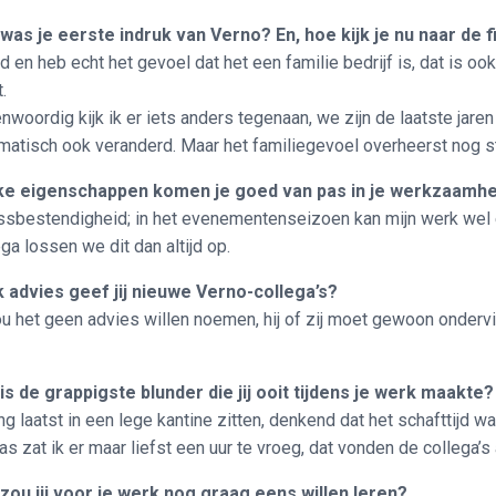
 was je eerste indruk van Verno? En, hoe kijk je 
d en heb echt het gevoel dat het een familie bedrijf is, dat is ook 
.
nwoordig kijk ik er iets anders tegenaan, we zijn de laatste jare
matisch ook veranderd. Maar het familiegevoel overheerst nog 
ke eigenschappen komen je goed van pas in je werkzaamh
ssbestendigheid; in het evenementenseizoen kan mijn werk wel 
ega lossen we dit dan altijd op.
 advies geef jij nieuwe Verno-collega’s?
ou het geen advies willen noemen, hij of zij moet gewoon onderv
is de grappigste blunder die jij ooit tijdens je werk maakte
ing laatst in een lege kantine zitten, denkend dat het schafttijd w
as zat ik er maar liefst een uur te vroeg, dat vonden de collega’s
zou jij voor je werk nog graag eens willen leren?