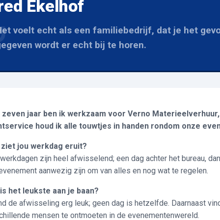
red Ekelhof
et voelt echt als een familiebedrijf, dat je het gev
egeven wordt er echt bij te horen.
 zeven jaar ben ik werkzaam voor Verno Materieelverhuur
tservice houd ik alle touwtjes in handen rondom onze ev
ziet jou werkdag eruit?
 werkdagen zijn heel afwisselend; een dag achter het bureau, da
evenement aanwezig zijn om van alles en nog wat te regelen.
at is het leukste a
ind de afwisseling erg leuk; geen dag is hetzelfde. Daarnaast vind
chillende mensen te ontmoeten in de evenementenwereld.