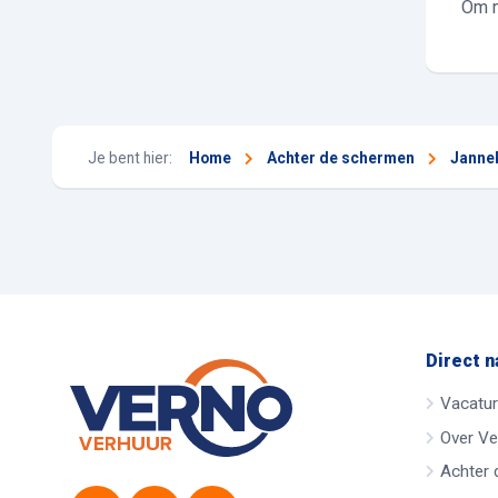
Om m
Je bent hier:
Home
Achter de schermen
Janne
Direct n
Vacatu
Over Ve
Achter 