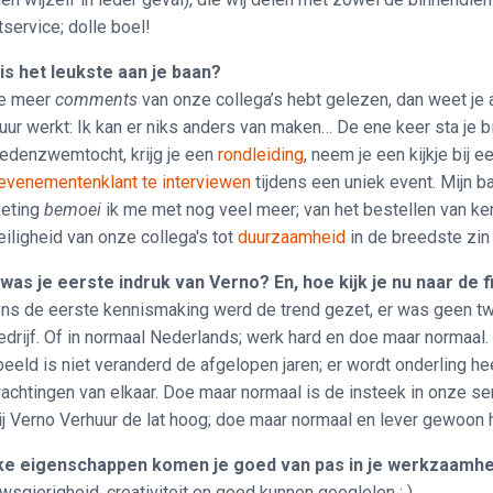
tservice; dolle boel!
is het leukste aan je baan?
je meer
comments
van onze collega’s hebt gelezen, dan weet je a
uur werkt: Ik kan er niks anders van maken… De ene keer sta je bi
edenzwemtocht, krijg je een
rondleiding
, neem je een kijkje bij e
evenementenklant te interviewen
tijdens een uniek event. Mijn ba
eting
bemoei
ik me met nog veel meer; van het bestellen van ker
eiligheid van onze collega's tot
duurzaamheid
in de breedste zin
was je eerste indruk van Verno? En, hoe kijk je nu naar de 
ens de eerste kennismaking werd de trend gezet, er was geen tw
edrijf. Of in normaal Nederlands; werk hard en doe maar normaal.
beeld is niet veranderd de afgelopen jaren; er wordt onderling hee
achtingen van elkaar. Doe maar normaal is de insteek in onze ser
ij Verno Verhuur de lat hoog; doe maar normaal en lever gewoon 
ke eigenschappen komen je goed van pas in je werkzaamh
wsgierigheid, creativiteit en goed kunnen googlelen ; )