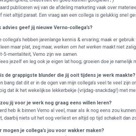
raard publiceren wij van de afdeling marketing vaak over materie
lf niet altijd paraat. Een vraag aan een collega is gelukkig snel
 advies geef jij nieuwe Verno-collega’s?
e collega’s hebben jarenlange kennis & ervaring; maak er gebruik 
lleen maar plat, zeg maar,
werken om het werken
maakt niet zalig.
ot-5-mentaliteit, Verno zijn we samen.
ees jezelf en leg ook je eigen lat hoog; groeien doe je namelijk m
is de grappigste blunder die jij ooit tijdens je werk maakte?
en bang dat dit er in de ogen van mijn collega’s veel te veel zijn
pig dat ik het wekelijkse lekkerbekje (vrijdag-snackdag!) met me
zou jij voor je werk nog graag eens willen leren?
erd heb ik binnen Verno al veel, maar als ik nog eens zou kunnen 
, daarbij niets uit het oog verliest en altijd op tijd schakelt dan 
 mogen je collega’s jou voor wakker maken?