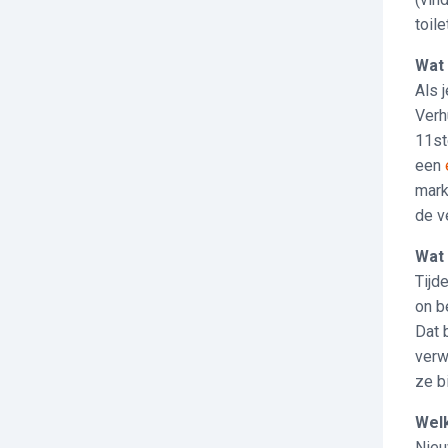
toile
Wat 
Als 
Verh
11st
een
mark
de v
Wat 
Tijd
on b
Dat 
verw
ze b
Wel
Nieu