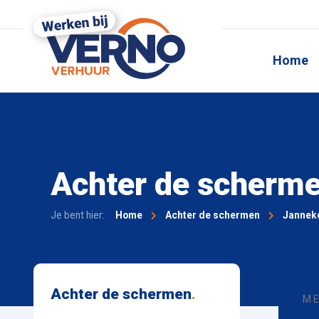
Home
Achter de scherm
Je bent hier:
Home
Achter de schermen
Jannek
Achter de schermen
.
ME