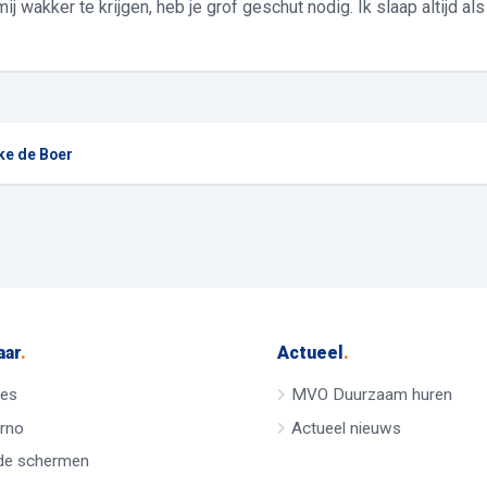
ij wakker te krijgen, heb je grof geschut nodig. Ik slaap altijd al
ke de Boer
aar
.
Actueel
.
res
MVO Duurzaam huren
rno
Actueel nieuws
de schermen