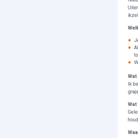
Uite
ikze
Welk
J
A
t
W
Wat 
Ik b
grap
Wat 
Gele
houdt
Waar