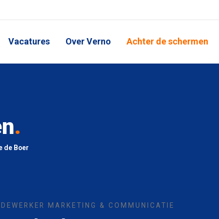
Vacatures
Over Verno
Achter de schermen
en
.
e de Boer
DEWERKER MARKETING & COMMUNICATIE