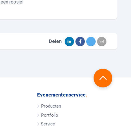
s een roosje!
Delen
Evenementenservice
.
Producten
Portfolio
Service