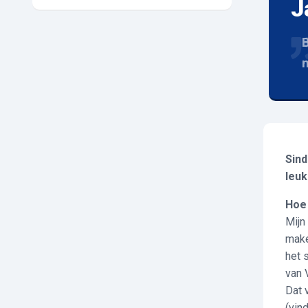
J
B
m
Sind
leuk
Hoe 
Mijn
make
het 
van 
Dat 
(vin