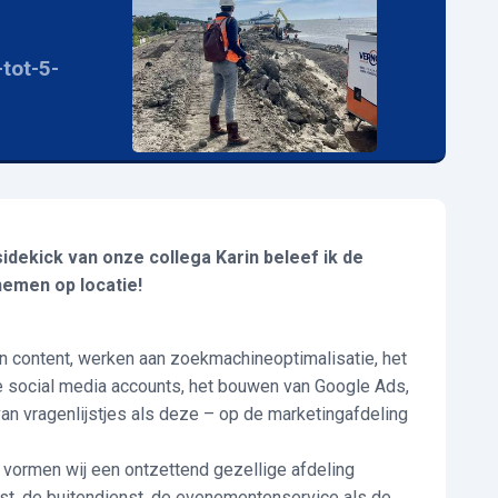
-tot-5-
dekick van onze collega Karin beleef ik de
nemen op locatie!
an content, werken aan zoekmachineoptimalisatie, het
de social media accounts, het bouwen van Google Ads,
n vragenlijstjes als deze – op de marketingafdeling
en vormen wij een ontzettend gezellige afdeling
enst, de buitendienst, de evenementenservice als de