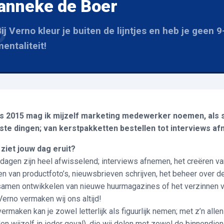
anneke de Boer
ij Verno kleur je buiten de lijntjes en heb je geen 9
entaliteit!
s 2015 mag ik mijzelf marketing medewerker noemen, als si
ste dingen; van kerstpakketten bestellen tot interviews af
ziet jouw dag eruit?
 dagen zijn heel afwisselend; interviews afnemen, het creëren v
n van productfoto’s, nieuwsbrieven schrijven, het beheer over 
samen ontwikkelen van nieuwe huurmagazines of het verzinnen va
Verno vermaken wij ons altijd!
vermaken kan je zowel letterlijk als figuurlijk nemen; met z’n all
den wijzelf in ieder geval), die wij delen met zowel de binnendi