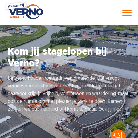
Kom jij stagelopen bij
Verno?
Bij Verno houden we bedrijven draaiende. Dat vraagt
verantwoordelijkheid, snelheid en meedenken. In ruil
daarvoor krijg je vrijheid, vertrouwen en waardering, maar
ook de ruimte om met plezier je werk te doen. Samen
zorgen we dat niemand stil komt te staan. Ook jij niet.